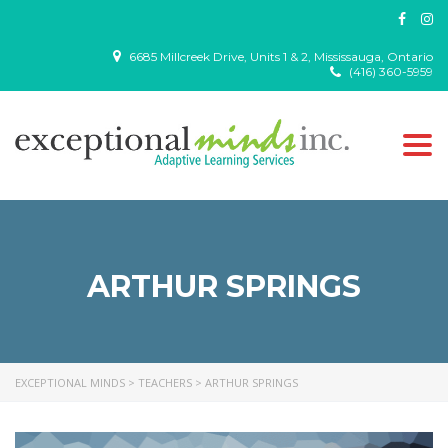
6685 Millcreek Drive, Units 1 & 2, Mississauga, Ontario
(416) 360-5959
Togg
navi
ARTHUR SPRINGS
EXCEPTIONAL MINDS
>
TEACHERS
>
ARTHUR SPRINGS